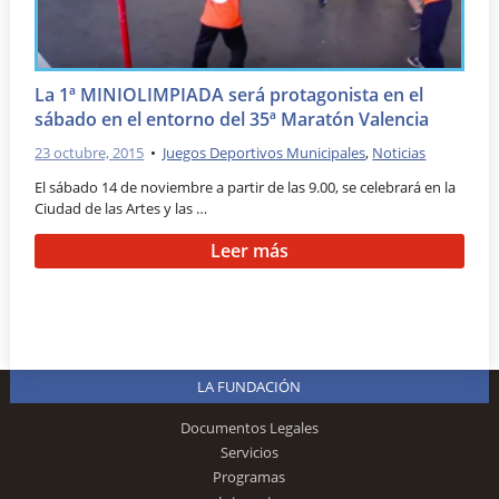
La 1ª MINIOLIMPIADA será protagonista en el
sábado en el entorno del 35ª Maratón Valencia
23 octubre, 2015
•
Juegos Deportivos Municipales
,
Noticias
El sábado 14 de noviembre a partir de las 9.00, se celebrará en la
Ciudad de las Artes y las …
Leer más
LA FUNDACIÓN
Documentos Legales
Servicios
Programas