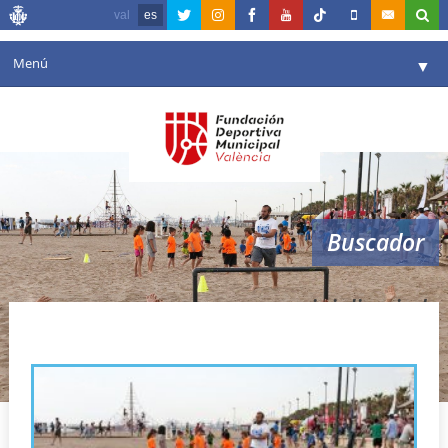
val
es
Menú
▼
Fundación
▼
Agenda
Instalaciones
▼
Buscador
Comunicación
▼
Valencia en deporte
▼
miniolimpiada
Portal de Transparencia
Reservas
▼