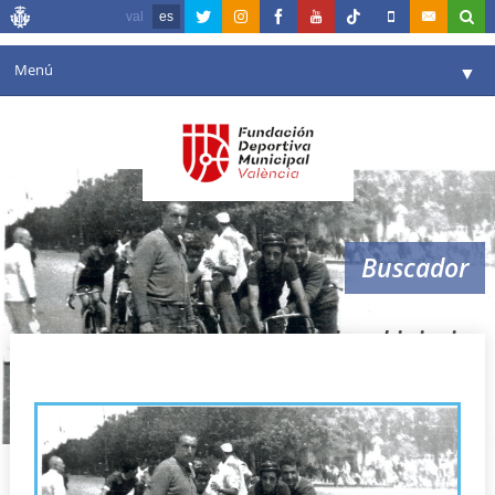
val
es
Menú
▼
Fundación
▼
Agenda
Instalaciones
▼
Buscador
Comunicación
▼
Valencia en deporte
▼
miguel injurian
Portal de Transparencia
Reservas
▼