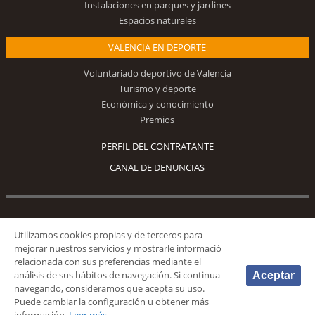
Instalaciones en parques y jardines
Espacios naturales
VALENCIA EN DEPORTE
Voluntariado deportivo de Valencia
Turismo y deporte
Económica y conocimiento
Premios
PERFIL DEL CONTRATANTE
CANAL DE DENUNCIAS
Síguenos
Utilizamos cookies propias y de terceros para
mejorar nuestros servicios y mostrarle informació
relacionada con sus preferencias mediante el
análisis de sus hábitos de navegación. Si continua
Aceptar
navegando, consideramos que acepta su uso.
Puede cambiar la configuración u obtener más
© 2026 Fundación Deportiva Municipal Valencia |
AVISO LEGAL
|
POLÍTICA DE