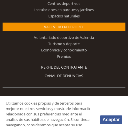
Centros deportivos
Instalaciones en parques y jardines
Espacios naturales
VALENCIA EN DEPORTE
Voluntariado deportivo de Valencia
Turismo y deporte
Económica y conocimiento
Premios
PERFIL DEL CONTRATANTE
CANAL DE DENUNCIAS
Síguenos
Utilizamos cookies propias y de terceros para
mejorar nuestros servicios y mostrarle informació
relacionada con sus preferencias mediante el
análisis de sus hábitos de navegación. Si continua
Aceptar
navegando, consideramos que acepta su uso.