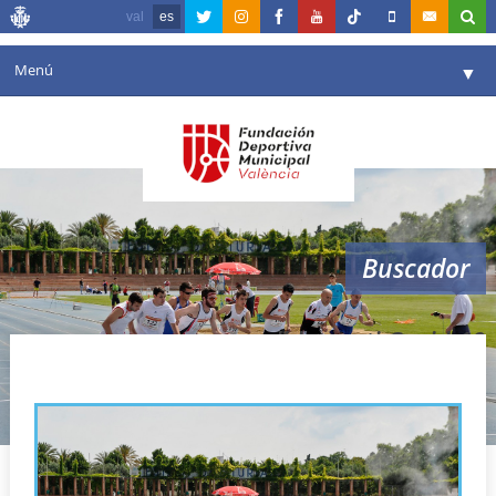
val
es
Menú
▼
Fundación
▼
Agenda
Instalaciones
▼
Buscador
Comunicación
▼
Valencia en deporte
▼
medidas anti Covid-19
Portal de Transparencia
Reservas
▼