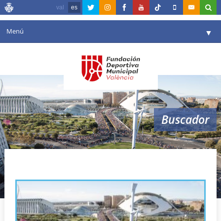
val
es
Menú
▼
Fundación
▼
Agenda
Instalaciones
▼
Buscador
Comunicación
▼
Valencia en deporte
▼
maratón valencia 2013
Portal de Transparencia
Reservas
▼