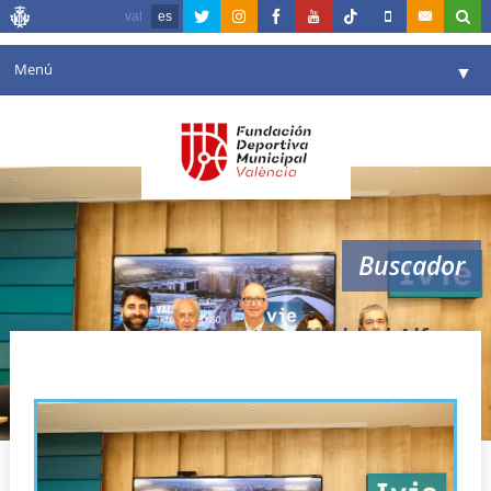
val
es
Menú
▼
Fundación
▼
Agenda
Instalaciones
▼
Buscador
Comunicación
▼
Valencia en deporte
▼
Maraton Trinidad Alfonso
Portal de Transparencia
Reservas
▼