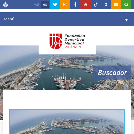
val
es
Menú
▼
Fundación
▼
Agenda
Instalaciones
▼
Buscador
Comunicación
▼
Valencia en deporte
▼
madrid2020
Portal de Transparencia
Reservas
▼