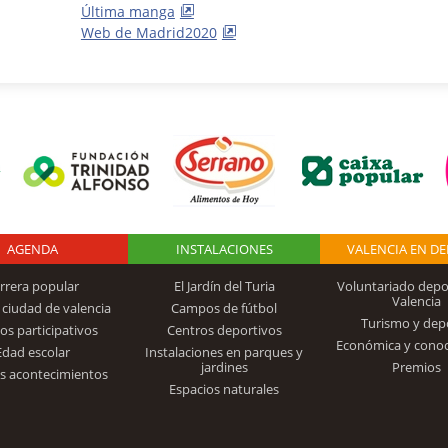
Última manga
Web de Madrid2020
AGENDA
Logo Fundación
INSTALACIONES
VALENCIA EN D
rrera popular
El Jardín del Turia
Voluntariado depo
Valencia
 ciudad de valencia
Campos de fútbol
Turismo y dep
Trinidad Alfonso
os participativos
Centros deportivos
Económica y cono
Edad escolar
Instalaciones en parques y
jardines
Premios
s acontecimientos
Espacios naturales