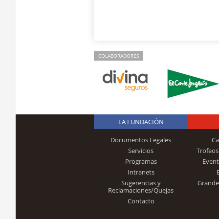
COLABORADORES
LA FUNDACIÓN
Documentos Legales
Ca
Servicios
Trofeos
Programas
Event
Intranets
Sugerencias y
Grande
Reclamaciones/Quejas
Contacto