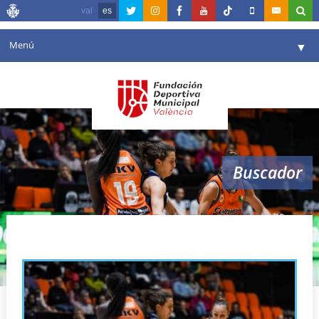
val
es
Menú
▼
Fundación
▼
Agenda
Instalaciones
▼
Buscador
Comunicación
▼
Valencia en deporte
▼
liga femenina 2
Portal de Transparencia
Reservas
▼