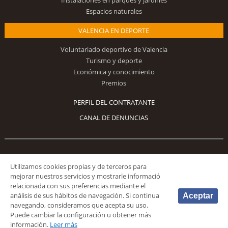
Instalaciones en parques y jardines
Espacios naturales
VALENCIA EN DEPORTE
Voluntariado deportivo de Valencia
Turismo y deporte
Económica y conocimiento
Premios
PERFIL DEL CONTRATANTE
CANAL DE DENUNCIAS
Síguenos
Utilizamos cookies propias y de terceros para
mejorar nuestros servicios y mostrarle informació
relacionada con sus preferencias mediante el
análisis de sus hábitos de navegación. Si continua
Aceptar
navegando, consideramos que acepta su uso.
Puede cambiar la configuración u obtener más
© 2026 Fundación Deportiva Municipal Valencia |
AVISO LEGAL
|
POLÍTICA DE
información.
Leer más
PRIVACIDAD
|
POLÍTICA DE COOKIES
|
MAPA WEB