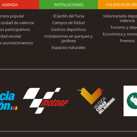
AGENDA
Logo Fundación
INSTALACIONES
VALENCIA EN D
rrera popular
El Jardín del Turia
Voluntariado depo
Valencia
 ciudad de valencia
Campos de fútbol
Turismo y dep
Trinidad Alfonso
os participativos
Centros deportivos
Económica y cono
Edad escolar
Instalaciones en parques y
jardines
Premios
s acontecimientos
Espacios naturales