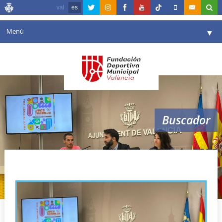
val
es
Menú
▼
Fundación
▼
Agenda
Instalaciones
▼
Buscador
Comunicación
▼
Valencia en deporte
▼
Jocs Taronja 2023
Portal de Transparencia
Reservas
▼