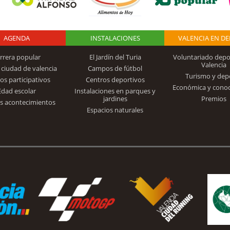
AGENDA
Logo Fundación
INSTALACIONES
VALENCIA EN D
rrera popular
El Jardín del Turia
Voluntariado depo
Valencia
 ciudad de valencia
Campos de fútbol
Turismo y dep
Trinidad Alfonso
os participativos
Centros deportivos
Económica y cono
Edad escolar
Instalaciones en parques y
jardines
Premios
s acontecimientos
Espacios naturales