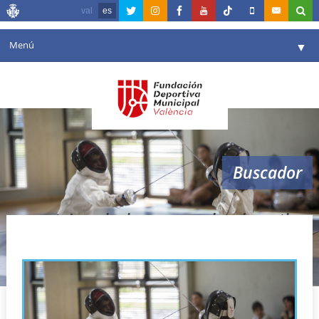
val
es
Menú
▼
Fundación
▼
Agenda
Instalaciones
▼
Buscador
Comunicación
▼
Valencia en deporte
▼
Inscripciones escuelas deportivas
Portal de Transparencia
Reservas
▼