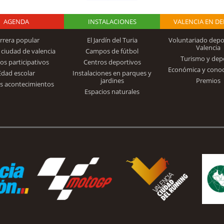
AGENDA
Logo Fundación
INSTALACIONES
VALENCIA EN D
rrera popular
El Jardín del Turia
Voluntariado depo
Valencia
 ciudad de valencia
Campos de fútbol
Turismo y dep
Trinidad Alfonso
os participativos
Centros deportivos
Económica y cono
Edad escolar
Instalaciones en parques y
jardines
Premios
s acontecimientos
Espacios naturales