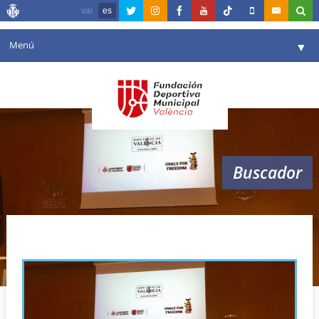
val
es
Menú
▼
Fundación
▼
Agenda
Instalaciones
▼
Buscador
Comunicación
▼
Valencia en deporte
▼
goals for freedom
Portal de Transparencia
Reservas
▼