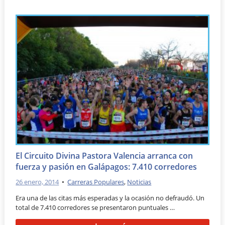
El Circuito Divina Pastora Valencia arranca con
fuerza y pasión en Galápagos: 7.410 corredores
26 enero, 2014
•
Carreras Populares
,
Noticias
Era una de las citas más esperadas y la ocasión no defraudó. Un
total de 7.410 corredores se presentaron puntuales …