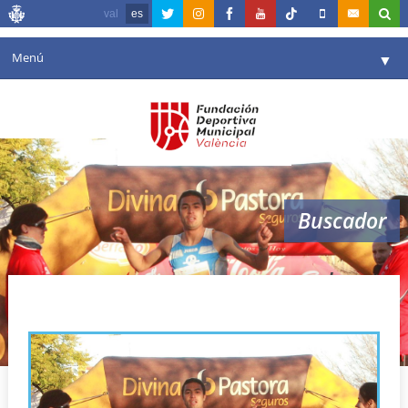
val
es
Menú
▼
Fundación
▼
Agenda
Instalaciones
▼
Buscador
Comunicación
▼
Valencia en deporte
▼
galapagos
Portal de Transparencia
Reservas
▼