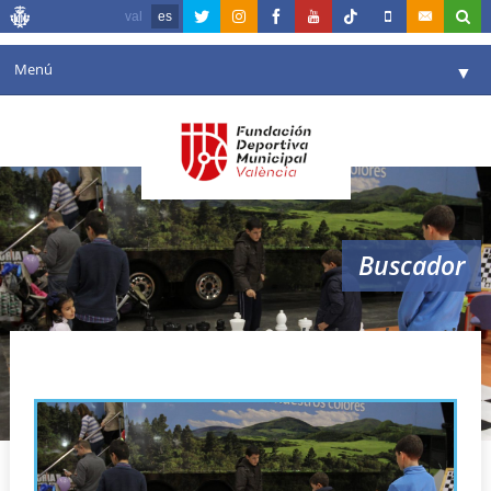
val
es
Menú
▼
Fundación
▼
Agenda
Instalaciones
▼
Buscador
Comunicación
▼
Valencia en deporte
▼
fundacion deportiva
Portal de Transparencia
Reservas
▼