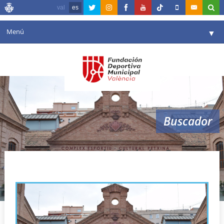
val
es
Menú
▼
Fundación
▼
Agenda
Instalaciones
▼
Buscador
Comunicación
▼
Valencia en deporte
▼
Foro Permante de Ciudades Deportivas
Portal de Transparencia
Reservas
▼