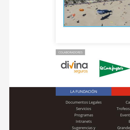
COLABORADORES
LA FUNDACIÓN
Documentos Legales
Ca
Servicios
Trofeos
Programas
Event
Intranets
Sugerencias y
Grande