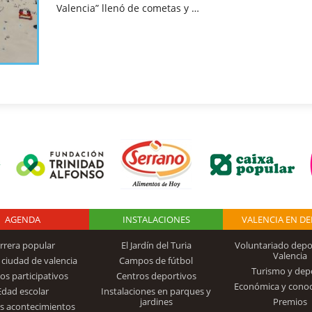
Valencia” llenó de cometas y …
AGENDA
Logo Fundación
INSTALACIONES
VALENCIA EN D
rrera popular
El Jardín del Turia
Voluntariado depo
Valencia
 ciudad de valencia
Campos de fútbol
Turismo y dep
Trinidad Alfonso
os participativos
Centros deportivos
Económica y cono
Edad escolar
Instalaciones en parques y
jardines
Premios
s acontecimientos