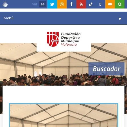
val
es
Menú
▼
Fundación
▼
Agenda
Instalaciones
▼
Buscador
Comunicación
▼
Valencia en deporte
▼
festival de cometas
Portal de Transparencia
Reservas
▼