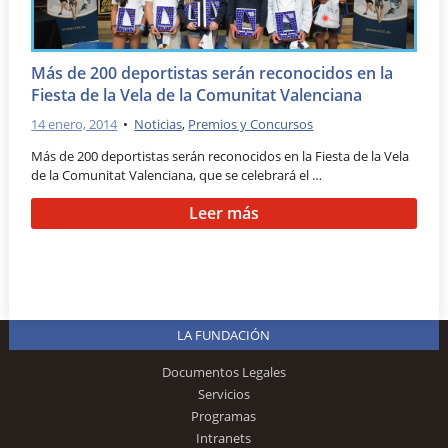
Más de 200 deportistas serán reconocidos en la
Fiesta de la Vela de la Comunitat Valenciana
14 enero, 2014
•
Noticias
,
Premios y Concursos
Más de 200 deportistas serán reconocidos en la Fiesta de la Vela
de la Comunitat Valenciana, que se celebrará el …
Leer más
LA FUNDACIÓN
Documentos Legales
Servicios
Programas
Intranets