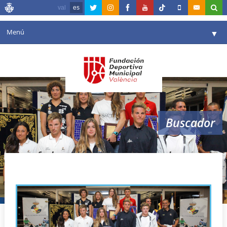
val
es
Menú
▼
Fundación
▼
Agenda
Instalaciones
▼
Buscador
Comunicación
▼
Valencia en deporte
▼
federación valenciana vela premios
Portal de Transparencia
Reservas
▼