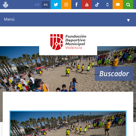
val
es
Menú
▼
Fundación
▼
Agenda
Instalaciones
▼
Buscador
Comunicación
▼
Valencia en deporte
▼
escuelas verano
Portal de Transparencia
Reservas
▼