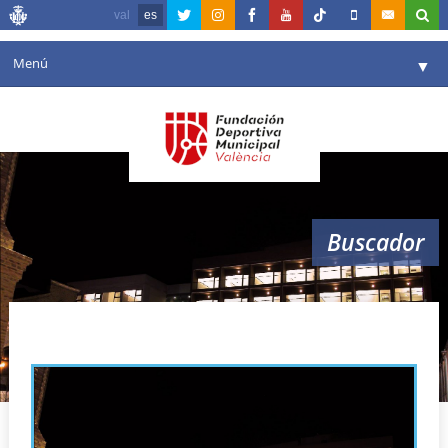
val
es
Menú
▼
Fundación
▼
Agenda
Instalaciones
▼
Buscador
Comunicación
▼
Valencia en deporte
▼
energia
Portal de Transparencia
Reservas
▼