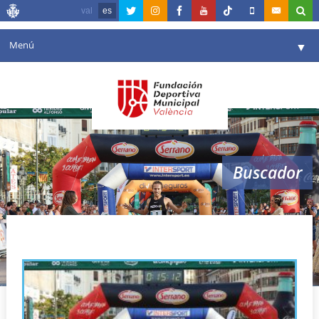
val
es
Menú
▼
Fundación
▼
Agenda
Instalaciones
▼
Buscador
Comunicación
▼
Valencia en deporte
▼
dorsales
Portal de Transparencia
Reservas
▼