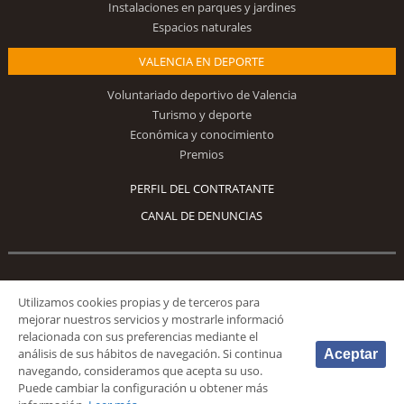
Instalaciones en parques y jardines
Espacios naturales
VALENCIA EN DEPORTE
Voluntariado deportivo de Valencia
Turismo y deporte
Económica y conocimiento
Premios
PERFIL DEL CONTRATANTE
CANAL DE DENUNCIAS
Síguenos
Utilizamos cookies propias y de terceros para
mejorar nuestros servicios y mostrarle informació
relacionada con sus preferencias mediante el
análisis de sus hábitos de navegación. Si continua
Aceptar
navegando, consideramos que acepta su uso.
Puede cambiar la configuración u obtener más
© 2026 Fundación Deportiva Municipal Valencia |
AVISO LEGAL
|
POLÍTICA DE