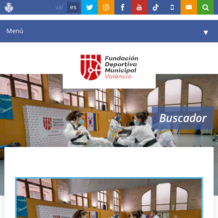
val
es
Menú
▼
Fundación
▼
Agenda
Instalaciones
▼
Buscador
Comunicación
▼
Valencia en deporte
▼
Diversidad
Portal de Transparencia
Reservas
▼