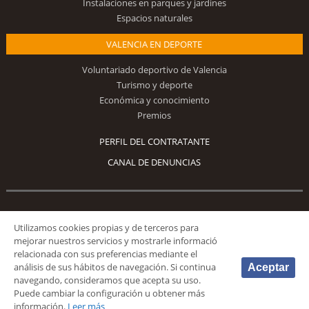
Instalaciones en parques y jardines
Espacios naturales
VALENCIA EN DEPORTE
Voluntariado deportivo de Valencia
Turismo y deporte
Económica y conocimiento
Premios
PERFIL DEL CONTRATANTE
CANAL DE DENUNCIAS
Síguenos
Utilizamos cookies propias y de terceros para
mejorar nuestros servicios y mostrarle informació
relacionada con sus preferencias mediante el
análisis de sus hábitos de navegación. Si continua
Aceptar
navegando, consideramos que acepta su uso.
Puede cambiar la configuración u obtener más
© 2026 Fundación Deportiva Municipal Valencia |
AVISO LEGAL
|
POLÍTICA DE
información.
Leer más
PRIVACIDAD
|
POLÍTICA DE COOKIES
|
MAPA WEB