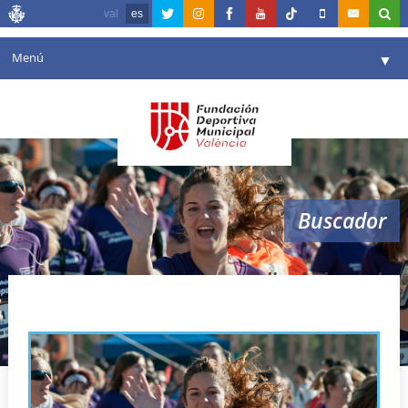
val
es
Menú
▼
Fundación
▼
Agenda
Instalaciones
▼
Buscador
Comunicación
▼
Valencia en deporte
▼
dia de la mujer
Portal de Transparencia
Reservas
▼