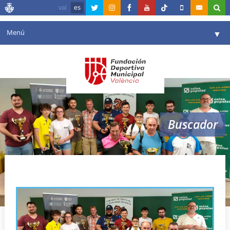
val
es
Menú
▼
Fundación
▼
Agenda
Instalaciones
▼
Buscador
Comunicación
▼
Valencia en deporte
▼
Desafío a la Ciega
Portal de Transparencia
Reservas
▼