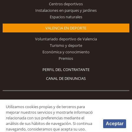
Centros deportivos
Instalaciones en parques y jardines
Espacios naturales
VALENCIA EN DEPORTE
Voluntariado deportivo de Valencia
Turismo y deporte
Económica y conocimiento
Premios
PERFIL DEL CONTRATANTE
CANAL DE DENUNCIAS
Síguenos
Utilizamos cookies propias y de terceros para
mejorar nuestros servicios y mostrarle informació
relacionada con sus preferencias mediante el
análisis de sus hábitos de navegación. Si continua
Aceptar
navegando, consideramos que acepta su uso.