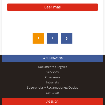
Leer más
1
2
❯
LA FUNDACIÓN
Documentos Legales
Servicios
Programas
Intranets
Sugerencias y Reclamaciones/Quejas
Contacto
AGENDA