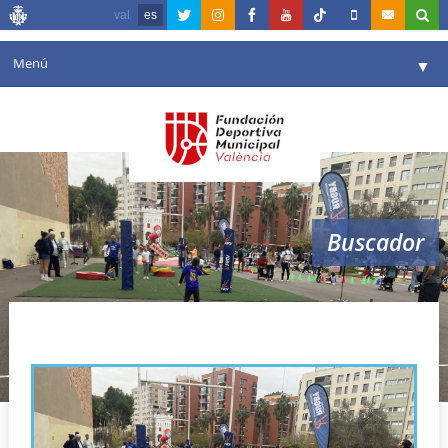
val
es
Menú
▼
Fundación
▼
Agenda
Instalaciones
▼
Buscador
Comunicación
▼
Valencia en deporte
▼
deporte
Portal de Transparencia
Reservas
▼