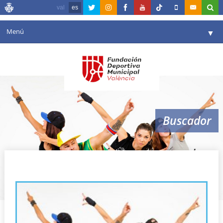
val
es
Menú
▼
Fundación
▼
Agenda
Instalaciones
▼
Buscador
Comunicación
▼
Valencia en deporte
▼
danza urbana
Portal de Transparencia
Reservas
▼