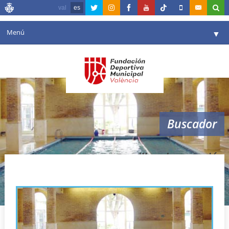
val
es
Menú
▼
Fundación
▼
Agenda
Instalaciones
▼
Buscador
Comunicación
▼
Valencia en deporte
▼
cursillos de natación
Portal de Transparencia
Reservas
▼