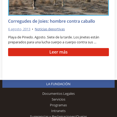
Corregudes de Joies: hombre contra caballo
6 agosto, 2013
•
Noticias deportivas
Playa de Pinedo. Agosto. Siete de la tarde. Los jinetes están
preparados para una lucha cuerpo a cuerpo contra sus …
Leer más
LA FUNDACIÓN
Documentos Legales
Servicios
Programas
Intranets
Sugerencias y Reclamaciones/Quejas