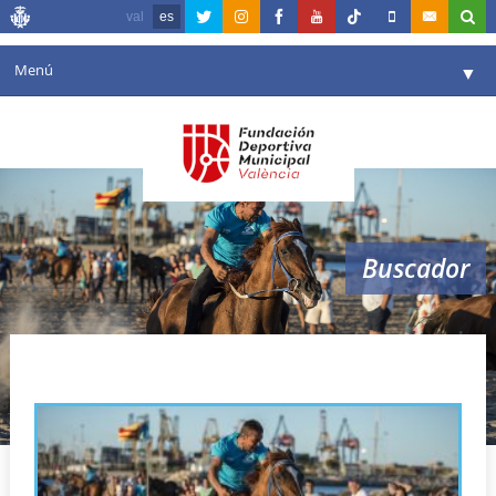
val
es
Menú
▼
Fundación
▼
Agenda
Instalaciones
▼
Buscador
Comunicación
▼
Valencia en deporte
▼
corregudes de joies
Portal de Transparencia
Reservas
▼