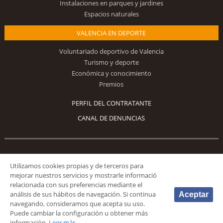
Instalaciones en parques y jardines
Espacios naturales
VALENCIA EN DEPORTE
Voluntariado deportivo de Valencia
Turismo y deporte
Económica y conocimiento
Premios
PERFIL DEL CONTRATANTE
CANAL DE DENUNCIAS
Síguenos
Utilizamos cookies propias y de terceros para
mejorar nuestros servicios y mostrarle informació
relacionada con sus preferencias mediante el
análisis de sus hábitos de navegación. Si continua
Aceptar
navegando, consideramos que acepta su uso.
Puede cambiar la configuración u obtener más
© 2026 Fundación Deportiva Municipal Valencia |
AVISO LEGAL
|
POLÍTICA DE
información.
Leer más