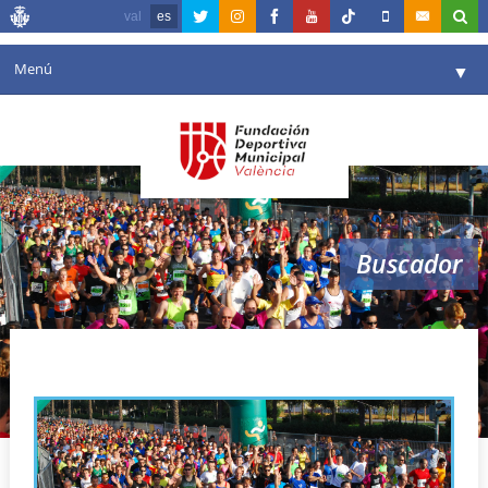
val
es
Menú
▼
Fundación
▼
Agenda
Instalaciones
▼
Buscador
Comunicación
▼
Valencia en deporte
▼
corredores
Portal de Transparencia
Reservas
▼