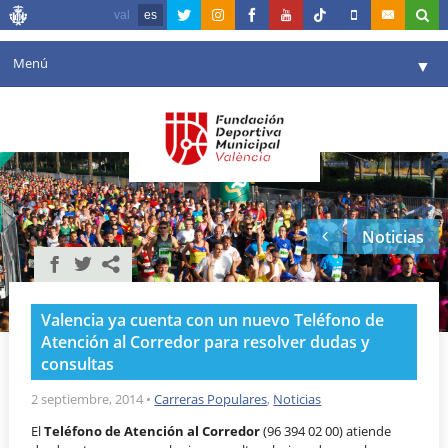
val
es
Menú
▼
Fundación
▼
Agenda
Instalaciones
▼
Noticias
Comunicación
▼
Valencia en deporte
▼
Valencia ya cuenta con un nuevo Teléfono de
Portal de Transparencia
Atención al Corredor para resolver dudas y
consultas
Reservas
▼
2 septiembre, 2014
•
Carreras Populares
,
Noticias
El
Teléfono de Atención al Corredor
(96 394 02 00) atiende