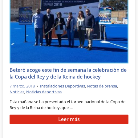
Beteró acoge este fin de semana la celebración de
la Copa del Rey y de la Reina de hockey
7 marzo, 2018
•
Instalaciones Deportivas
,
Notas de prensa
,
Noticias
,
Noticias deportivas
Esta mañana se ha presentado el torneo nacional de la Copa del
Rey y de la Reina de hockey, que …
Leer más