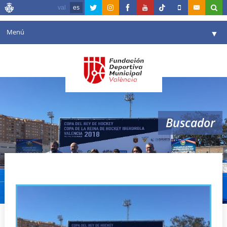
val
es
Menú
▼
Fundación
▼
Agenda
Instalaciones
▼
Buscador
Comunicación
▼
Valencia en deporte
▼
copa rey y reina hockey
Portal de Transparencia
Reservas
▼