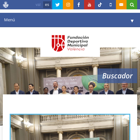
val
es
Menú
▼
Fundación
▼
Agenda
Instalaciones
▼
Buscador
Comunicación
▼
Valencia en deporte
▼
Copa Davis
Portal de Transparencia
Reservas
▼