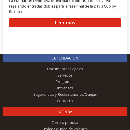
La Fundación Deportiva Municipal colaborará con Ecovidrio
regalando entradas dobles para la fase final de la Davis Cup by
Rakuten …
Leer más
LA FUNDACIÓN
Documentos Legales
Servicios
Programas
Intranets
Sugerencias y Reclamaciones/Quejas
Contacto
AGENDA
Carrera popular
Trofeos ciudad de valencia