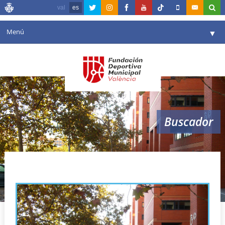
val
es
Menú
▼
Fundación
▼
Agenda
Instalaciones
▼
Buscador
Comunicación
▼
Valencia en deporte
▼
circuitos saludables
Portal de Transparencia
Reservas
▼