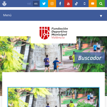
val
es
Menú
▼
Fundación
▼
Agenda
Instalaciones
▼
Buscador
Comunicación
▼
Valencia en deporte
▼
circuit 5k
Portal de Transparencia
Reservas
▼