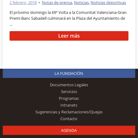
2 febrero, 2018
•
Notas de prensa
,
Noticias
,
Noticias deportivas
El próximo domingo la 69ª Volta a la Comunitat Valenciana-Gran
Premi Banc Sabadell culminará en la Plaza del Ayuntamiento de
…
Leer más
LA FUNDACIÓN
Documentos Legales
Servicios
Programas
Intranets
Sugerencias y Reclamaciones/Quejas
Contacto
AGENDA