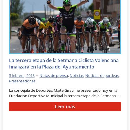
La tercera etapa de la Setmana Ciclista Valenciana
finalizará en la Plaza del Ayuntamiento
5 febrero, 2018
•
Notas de prensa
,
Noticias
,
Noticias deportivas
,
Presentaciones
La concejala de Deportes, Maite Girau, ha presentado hoy en la
Fundación Deportiva Municipal la tercera etapa de la Setmana …
Leer más