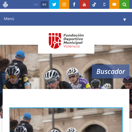
val
es
Menú
▼
Fundación
▼
Agenda
Instalaciones
▼
Buscador
Comunicación
▼
Valencia en deporte
▼
ciclismo valencia
Portal de Transparencia
Reservas
▼