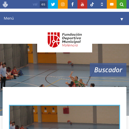
val
es
Menú
▼
Fundación
▼
Agenda
Instalaciones
▼
Buscador
Comunicación
▼
Valencia en deporte
▼
campus navidad
Portal de Transparencia
Reservas
▼