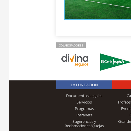
COLABORADORES
LA FUNDACIÓN
Documentos Legales
Ca
Servicios
Trofeos
Programas
Event
Intranets
Sugerencias y
Grande
Reclamaciones/Quejas