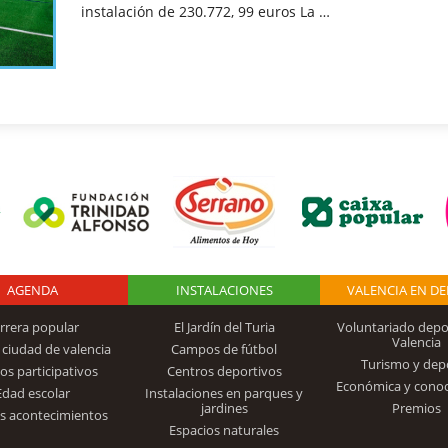
instalación de 230.772, 99 euros La …
AGENDA
Logo Fundación
INSTALACIONES
VALENCIA EN D
rrera popular
El Jardín del Turia
Voluntariado depo
Valencia
 ciudad de valencia
Campos de fútbol
Turismo y dep
Trinidad Alfonso
os participativos
Centros deportivos
Económica y cono
Edad escolar
Instalaciones en parques y
jardines
Premios
s acontecimientos
Espacios naturales