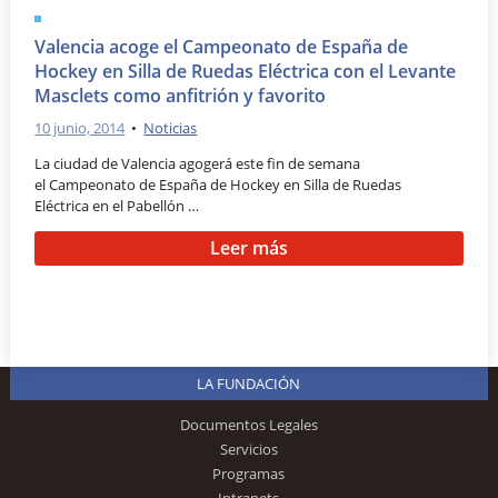
Valencia acoge el Campeonato de España de
Hockey en Silla de Ruedas Eléctrica con el Levante
Masclets como anfitrión y favorito
10 junio, 2014
•
Noticias
La ciudad de Valencia agogerá este fin de semana
el Campeonato de España de Hockey en Silla de Ruedas
Eléctrica en el Pabellón …
Leer más
LA FUNDACIÓN
Documentos Legales
Servicios
Programas
Intranets