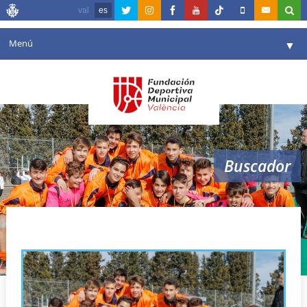
val
es
Menú
▼
Fundación
▼
Agenda
Instalaciones
▼
Buscador
Comunicación
▼
Valencia en deporte
▼
campeonato españa hockey
Portal de Transparencia
Reservas
▼