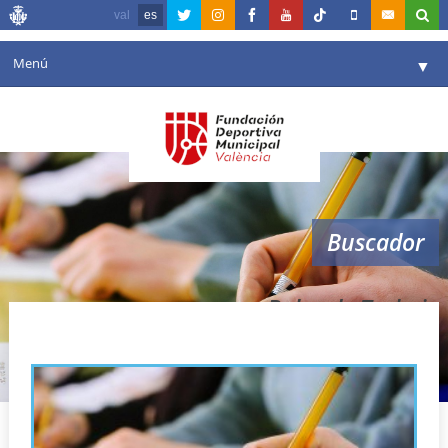
val
es
Menú
▼
Fundación
▼
Agenda
Instalaciones
▼
Buscador
Comunicación
▼
Valencia en deporte
▼
Bolsa de Trabajo
Portal de Transparencia
Reservas
▼