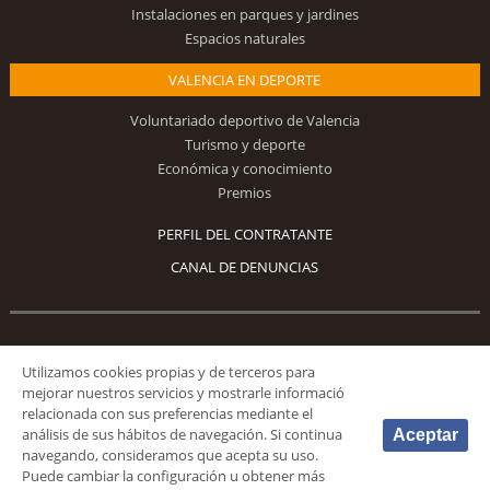
Instalaciones en parques y jardines
Espacios naturales
VALENCIA EN DEPORTE
Voluntariado deportivo de Valencia
Turismo y deporte
Económica y conocimiento
Premios
PERFIL DEL CONTRATANTE
CANAL DE DENUNCIAS
Síguenos
Utilizamos cookies propias y de terceros para
mejorar nuestros servicios y mostrarle informació
relacionada con sus preferencias mediante el
análisis de sus hábitos de navegación. Si continua
Aceptar
navegando, consideramos que acepta su uso.
Puede cambiar la configuración u obtener más
© 2026 Fundación Deportiva Municipal Valencia |
AVISO LEGAL
|
POLÍTICA DE