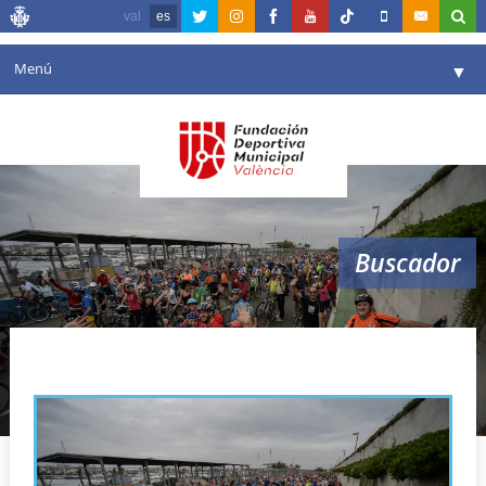
val
es
Menú
▼
Fundación
▼
Agenda
Instalaciones
▼
Buscador
Comunicación
▼
Valencia en deporte
▼
bicis
Portal de Transparencia
Reservas
▼