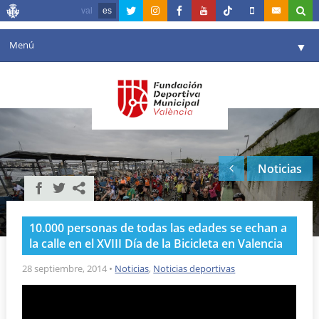
val
es
Menú
▼
Fundación
▼
Agenda
Instalaciones
▼
Noticias
Comunicación
▼
Valencia en deporte
▼
10.000 personas de todas las edades se echan a
Portal de Transparencia
la calle en el XVIII Día de la Bicicleta en Valencia
Reservas
28 septiembre, 2014
•
Noticias
,
Noticias deportivas
▼