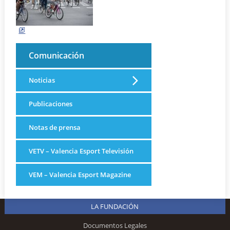
Comunicación
Noticias
Publicaciones
Notas de prensa
VETV – Valencia Esport Televisión
VEM – Valencia Esport Magazine
LA FUNDACIÓN
Documentos Legales