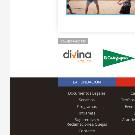
COLABORADORES
LA FUNDACIÓN
Documentos Legales
Ca
Servicios
Trofeos
Programas
Event
Intranets
Sugerencias y
Grande
Reclamaciones/Quejas
Contacto