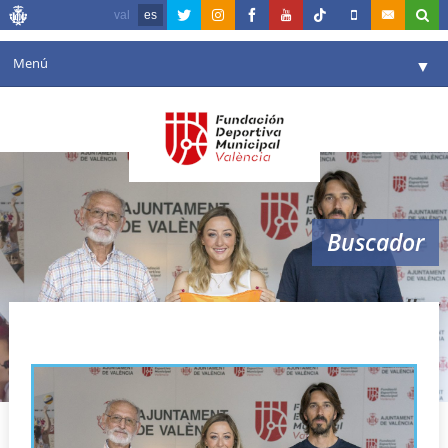
val
es
Menú
▼
Fundación
▼
Agenda
Instalaciones
▼
Buscador
Comunicación
▼
Valencia en deporte
▼
beach volley
Portal de Transparencia
Reservas
▼