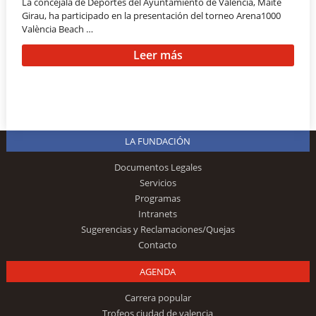
La concejala de Deportes del Ayuntamiento de València, Maite
Girau, ha participado en la presentación del torneo Arena1000
València Beach …
Leer más
LA FUNDACIÓN
Documentos Legales
Servicios
Programas
Intranets
Sugerencias y Reclamaciones/Quejas
Contacto
AGENDA
Carrera popular
Trofeos ciudad de valencia