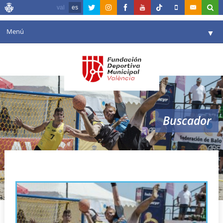
val
es
Menú
▼
Fundación
▼
Agenda
Instalaciones
▼
Buscador
Comunicación
▼
Valencia en deporte
▼
balonmano playa
Portal de Transparencia
Reservas
▼