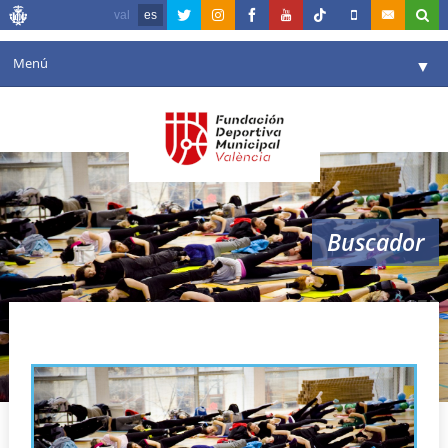
val
es
Menú
▼
Fundación
▼
Agenda
Instalaciones
▼
Buscador
Comunicación
▼
Valencia en deporte
▼
ANEP
Portal de Transparencia
Reservas
▼