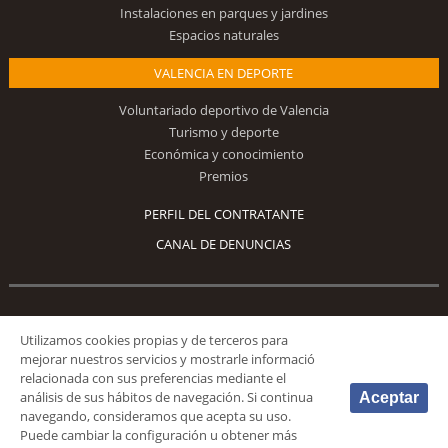
Instalaciones en parques y jardines
Espacios naturales
VALENCIA EN DEPORTE
Voluntariado deportivo de Valencia
Turismo y deporte
Económica y conocimiento
Premios
PERFIL DEL CONTRATANTE
CANAL DE DENUNCIAS
Síguenos
Utilizamos cookies propias y de terceros para
mejorar nuestros servicios y mostrarle informació
relacionada con sus preferencias mediante el
análisis de sus hábitos de navegación. Si continua
Aceptar
navegando, consideramos que acepta su uso.
Puede cambiar la configuración u obtener más
© 2026 Fundación Deportiva Municipal Valencia |
AVISO LEGAL
|
POLÍTICA DE