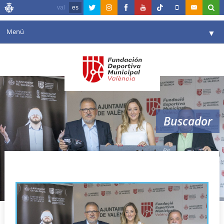
val
es
Menú
▼
Fundación
▼
Agenda
Instalaciones
▼
Buscador
Comunicación
▼
Valencia en deporte
▼
Ajedrez inclusivo
Portal de Transparencia
Reservas
▼