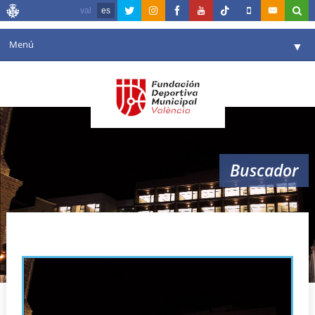
val
es
Menú
▼
Fundación
▼
Agenda
Instalaciones
▼
Buscador
Comunicación
▼
Valencia en deporte
▼
ahorro
Portal de Transparencia
Reservas
▼