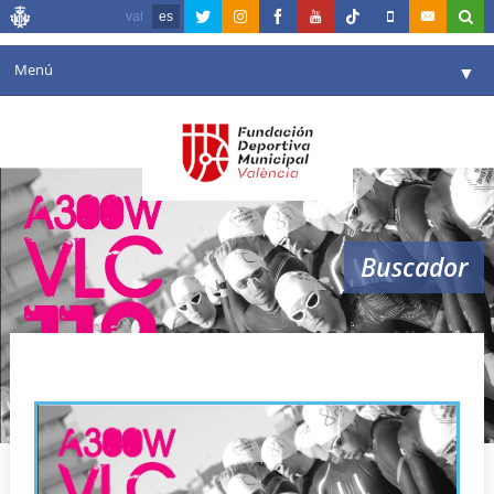
val
es
Menú
▼
Fundación
▼
Agenda
Instalaciones
▼
Buscador
Comunicación
▼
Valencia en deporte
▼
A300w VLC 113
Portal de Transparencia
Reservas
▼